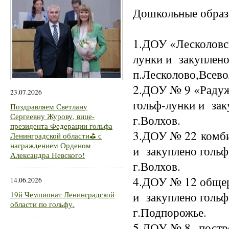
Дошкольные обра
1.ДОУ «Лесколовск
лунки и закуплено
п.Лесколово,Всево
2.ДОУ № 9 «Радуж
23.07.2026
гольф-лунки и зак
Поздравляем Светлану
Сергеевну Журову, вице-
г.Волхов.
президента Федерации гольфа
3.ДОУ № 22 комби
Ленинградской области⛳ с
награждением Орденом
и закуплено гольф
Александра Невского!
г.Волхов.
4.ДОУ № 12 общер
14.06.2026
и закуплено гольф
19й Чемпионат Ленинградской
области по гольфу.
г.Подпорожье.
5.ДОУ № 8 -постро