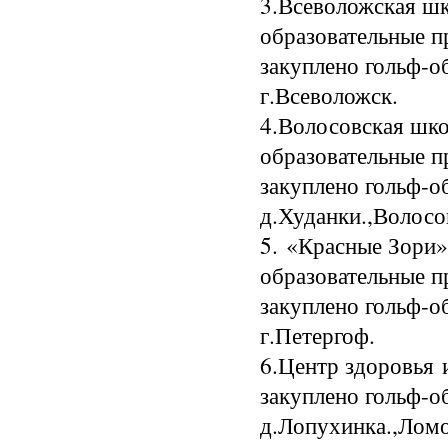
3.Всеволожская ш
образовательные 
закуплено гольф-о
г.Всеволожск.
4.Волосовская шк
образовательные 
закуплено гольф-о
д.Худанки.,Волосо
5. «Красные Зори
образовательные 
закуплено гольф-о
г.Петергоф.
6.Центр здоровья 
закуплено гольф-о
д.Лопухинка.,Лом