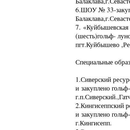
Балаклава,г.Севаст
6.ШОУ № 33-закуп
Балаклава,г.Севаст
7. «Куйбышевская 
(шесть)гольф- лун
пгт.Куйбышево ,Р
Специальные обра
1.Сиверский ресур
и закуплено гольф
г.п.Сиверский.,Гат
2.Кингисеппский р
и закуплено гольф
г.Кингисепп.