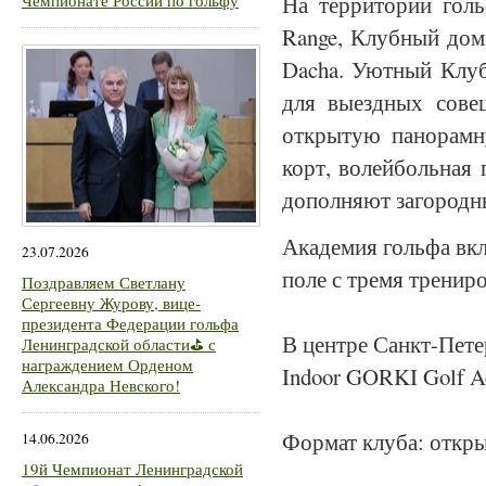
На территории гол
Чемпионате России по гольфу
Range
, Клубный дом
Dacha
. Уютный Клуб
для выездных сове
открытую панорамн
корт, волейбольная
дополняют загородн
Академия гольфа вкл
23.07.2026
поле с тремя тренир
Поздравляем Светлану
Сергеевну Журову, вице-
президента Федерации гольфа
В центре Санкт-Пете
Ленинградской области⛳ с
награждением Орденом
Indoor GORKI Golf 
Александра Невского!
Формат клуба: откр
14.06.2026
19й Чемпионат Ленинградской