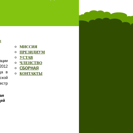
я
МИССИЯ
ПРЕЗИДИУМ
УСТАВ
ации
ЧЛЕНСТВО
2012
СБОРНАЯ
да в
КОНТАКТЫ
ской
естр
ая
щей