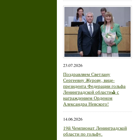
23.07.2026
Поздравляем Светлану
Сергеевну Журову, вице-
президента Федерации гольфа
Ленинградской области⛳ с
награждением Орденом
Александра Невского!
14.06.2026
19й Чемпионат Ленинградской
области по гольфу.