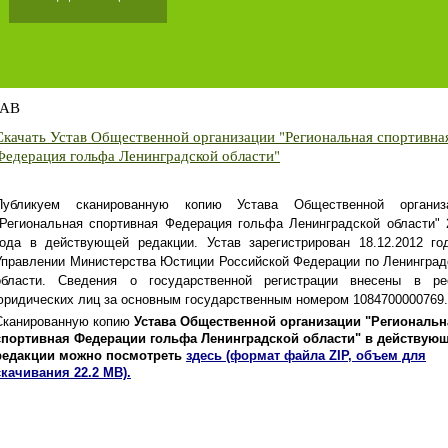
АВ
Скачать Устав Общественной организации "Региональная спортивна
Федерация гольфа Ленинградской области"
Публикуем сканированную копию
Устава Общественной организ
"Региональная спортивная Федерация гольфа Ленинградской области" 
года в действующей редакции. Устав зарегистрирован 18.12.2012 го
Управлении Министерства Юстиции Российской Федерации по Ленинград
области. Сведения о государственной регистрации внесены в ре
юридических лиц за основным государственным номером 1084700000769.
Сканированную копию
Устава Общественной организации "Региональн
спортивная Федерации гольфа Ленинградской области" в действую
редакции можно посмотреть
здесь (формат файла ZIP, объем для
скачивания 22.2 МВ).