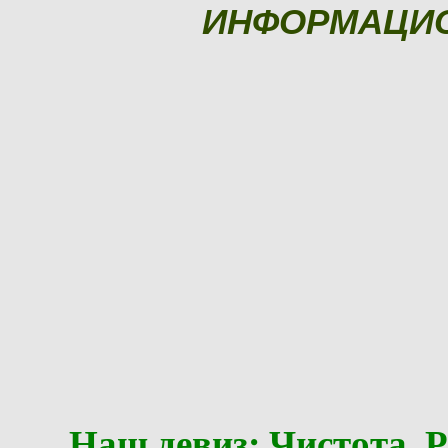
ИНФОРМАЦИ
Наш девиз: Чистота