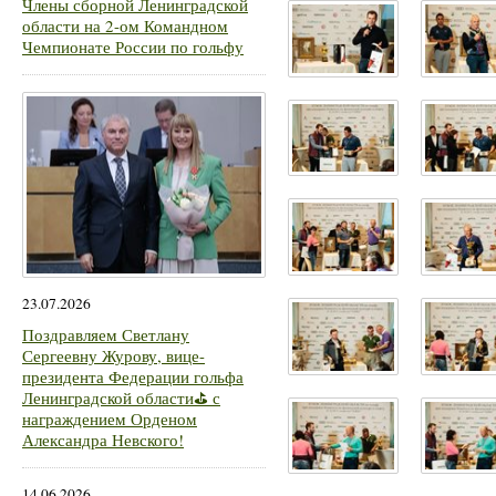
Члены сборной Ленинградской
области на 2-ом Командном
Чемпионате России по гольфу
23.07.2026
Поздравляем Светлану
Сергеевну Журову, вице-
президента Федерации гольфа
Ленинградской области⛳ с
награждением Орденом
Александра Невского!
14.06.2026