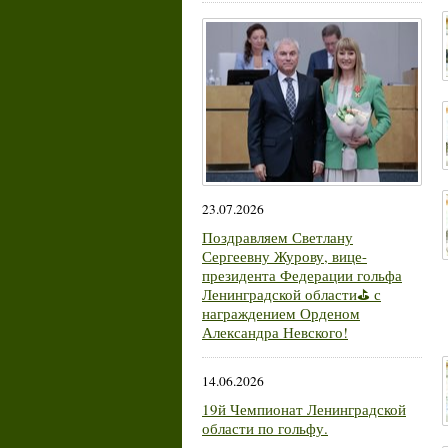
23.07.2026
Поздравляем Светлану
Сергеевну Журову, вице-
президента Федерации гольфа
Ленинградской области⛳ с
награждением Орденом
Александра Невского!
14.06.2026
19й Чемпионат Ленинградской
области по гольфу.