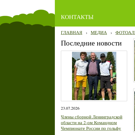
КОНТАКТЫ
ГЛАВНАЯ
›
МЕДИА
›
ФОТОАЛ
Последние новости
23.07.2026
Члены сборной Ленинградской
области на 2-ом Командном
Чемпионате России по гольфу