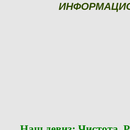
ИНФОРМАЦИ
Наш девиз: Чистота