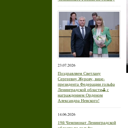
23.07.2026
Поздравляем Светлану
Сергеевну Журову, вице-
президента Федерации гольфа
Ленинградской области⛳ с
награждением Орденом
Александра Невского!
14.06.2026
19й Чемпионат Ленинградской
области по гольфу.