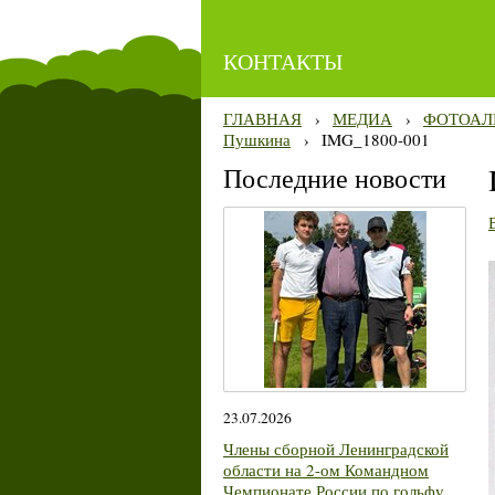
КОНТАКТЫ
ГЛАВНАЯ
›
МЕДИА
›
ФОТОАЛ
Пушкина
›
IMG_1800-001
Последние новости
23.07.2026
Члены сборной Ленинградской
области на 2-ом Командном
Чемпионате России по гольфу