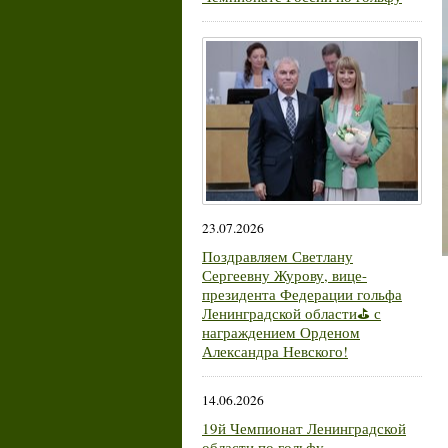
23.07.2026
Поздравляем Светлану
Сергеевну Журову, вице-
президента Федерации гольфа
Ленинградской области⛳ с
награждением Орденом
Александра Невского!
14.06.2026
19й Чемпионат Ленинградской
области по гольфу.