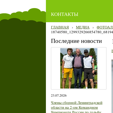
КОНТАКТЫ
ГЛАВНАЯ
›
МЕДИА
›
ФОТОАЛ
18740580_1299329266854780_6819
Последние новости
23.07.2026
Члены сборной Ленинградской
области на 2-ом Командном
Чемпионате России по гольфу