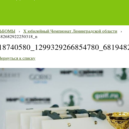
ЬБОМЫ
›
X юбилейный Чемпионат Ленинградской области
›
482682922250318_n
18740580_1299329266854780_681948
Вернуться к списку