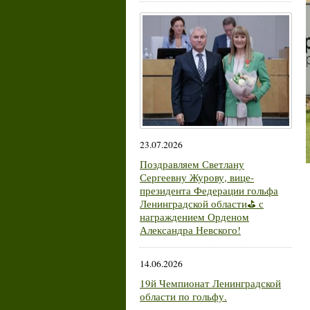
23.07.2026
Поздравляем Светлану
Сергеевну Журову, вице-
президента Федерации гольфа
Ленинградской области⛳ с
награждением Орденом
Александра Невского!
14.06.2026
19й Чемпионат Ленинградской
области по гольфу.