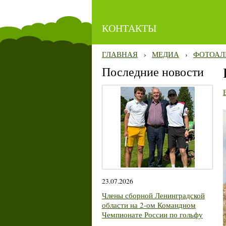
КОНТАКТЫ
ГЛАВНАЯ
›
МЕДИА
›
ФОТОАЛ
Последние новости
23.07.2026
Члены сборной Ленинградской
области на 2-ом Командном
Чемпионате России по гольфу