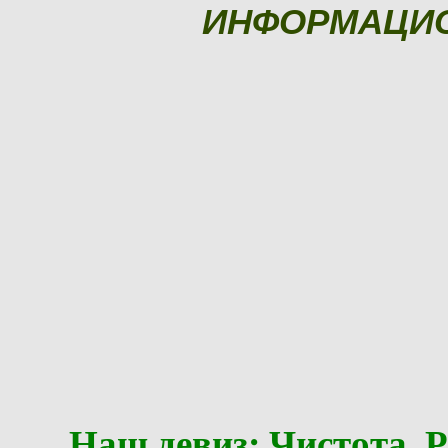
ИНФОРМАЦИ
Наш девиз: Чистота