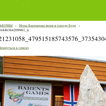
ЬБОМЫ
›
Игры Баренцова моря в городе Буде
›
30446364209961_n
21231058_479515185743576_3735430
Вернуться к списку