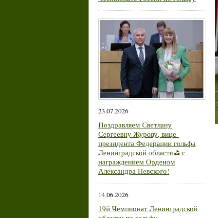
23.07.2026
Поздравляем Светлану
Сергеевну Журову, вице-
президента Федерации гольфа
Ленинградской области⛳ с
награждением Орденом
Александра Невского!
14.06.2026
19й Чемпионат Ленинградской
области по гольфу.