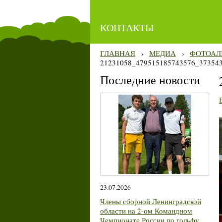
КОНТАКТЫ
ГЛАВНАЯ
›
МЕДИА
›
ФОТОАЛ
21231058_479515185743576_37354
Последние новости
23.07.2026
Члены сборной Ленинградской
области на 2-ом Командном
Чемпионате России по гольфу