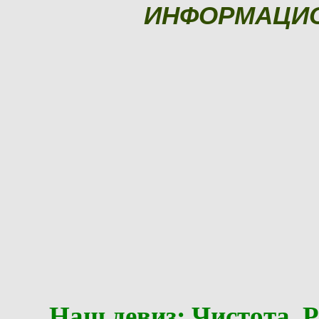
ИНФОРМАЦИ
Наш девиз: Чистота