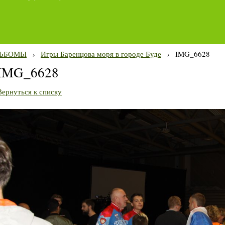
ЬБОМЫ
›
Игры Баренцова моря в городе Буде
›
IMG_6628
IMG_6628
Вернуться к списку