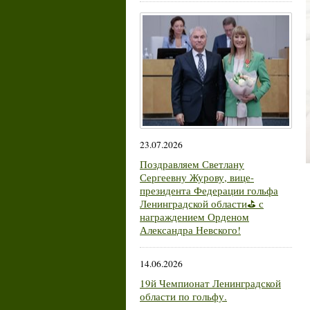
23.07.2026
Поздравляем Светлану
Сергеевну Журову, вице-
президента Федерации гольфа
Ленинградской области⛳ с
награждением Орденом
Александра Невского!
14.06.2026
19й Чемпионат Ленинградской
области по гольфу.