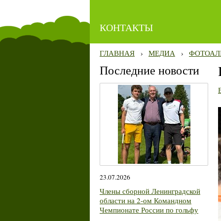
КОНТАКТЫ
ГЛАВНАЯ
›
МЕДИА
›
ФОТОАЛ
Последние новости
23.07.2026
Члены сборной Ленинградской
области на 2-ом Командном
Чемпионате России по гольфу