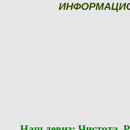
ИНФОРМАЦИ
Наш девиз: Чистота