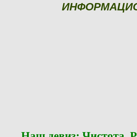
ИНФОРМАЦИ
Наш девиз: Чистота