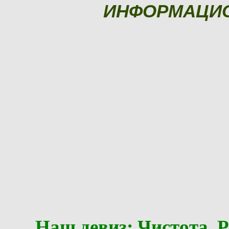
ИНФОРМАЦИ
Наш девиз: Чистота