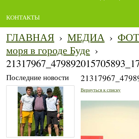
КОНТАКТЫ
ГЛАВНАЯ
›
МЕДИА
›
ФО
моря в городе Буде
›
21317967_479892015705893_1
Последние новости
21317967_4798
Вернуться к списку