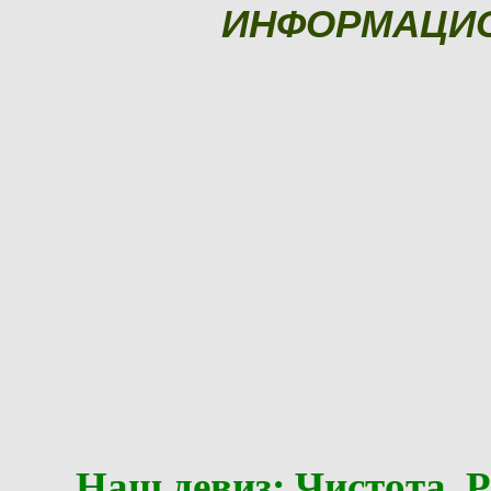
ИНФОРМАЦИ
Наш девиз: Чистота