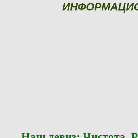
ИНФОРМАЦИ
Наш девиз: Чистота