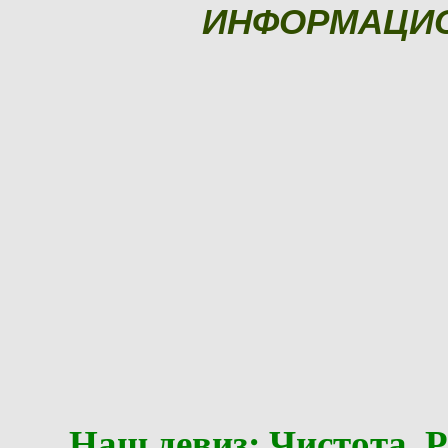
ИНФОРМАЦИ
Наш девиз: Чистота