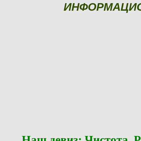
ИНФОРМАЦИ
Наш девиз: Чистота