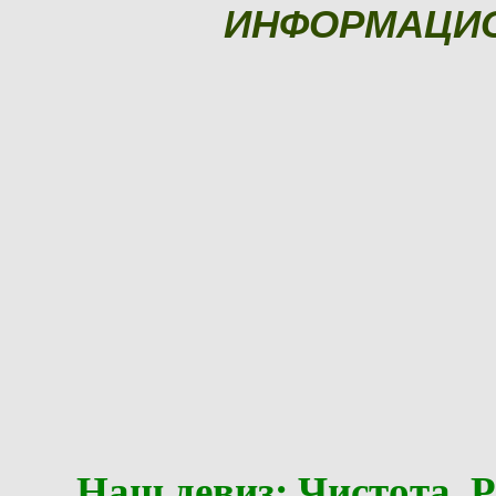
ИНФОРМАЦИ
Наш девиз: Чистота