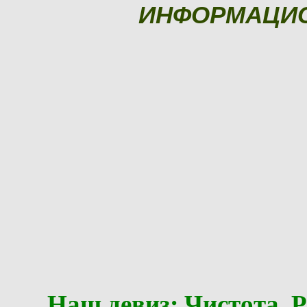
ИНФОРМАЦИ
Наш девиз: Чистота