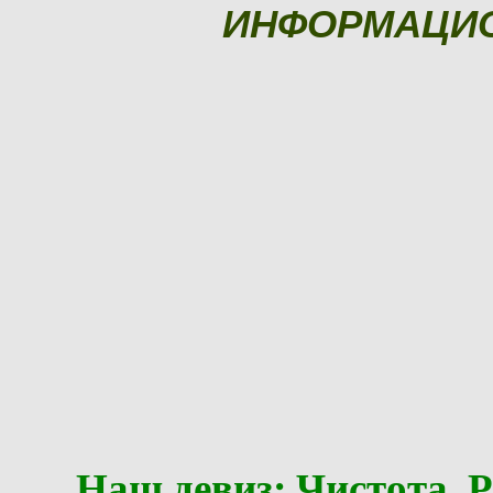
ИНФОРМАЦИ
Наш девиз: Чистота