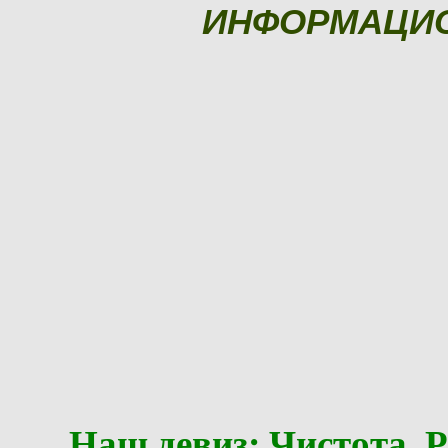
ИНФОРМАЦИ
Наш девиз: Чистота