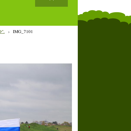
Ф".
›
IMG_7101