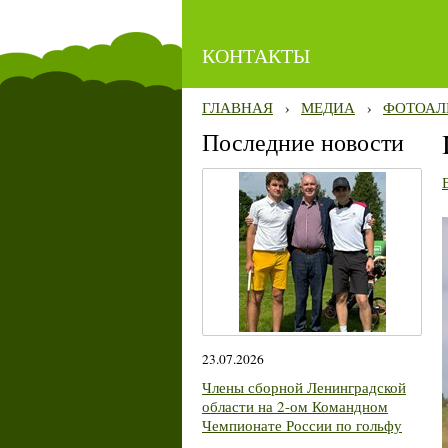
КОНТАКТЫ
ГЛАВНАЯ
›
МЕДИА
›
ФОТОАЛ
Последние новости
23.07.2026
Члены сборной Ленинградской
области на 2-ом Командном
Чемпионате России по гольфу