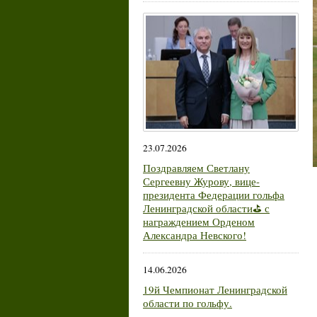
23.07.2026
Поздравляем Светлану
Сергеевну Журову, вице-
президента Федерации гольфа
Ленинградской области⛳ с
награждением Орденом
Александра Невского!
14.06.2026
19й Чемпионат Ленинградской
области по гольфу.