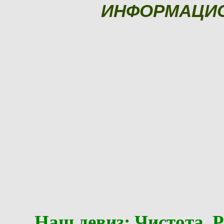
ИНФОРМАЦИ
Наш девиз: Чистота