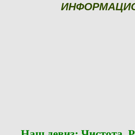
ИНФОРМАЦИ
Наш девиз: Чистота