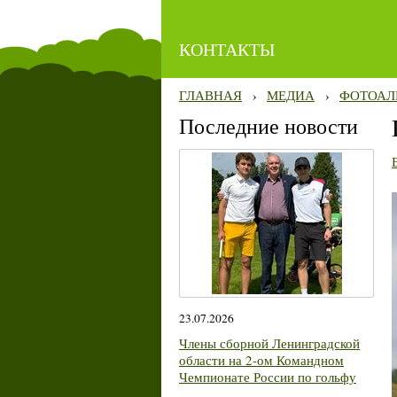
КОНТАКТЫ
ГЛАВНАЯ
›
МЕДИА
›
ФОТОАЛ
Последние новости
23.07.2026
Члены сборной Ленинградской
области на 2-ом Командном
Чемпионате России по гольфу