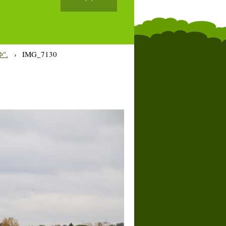
Ф".
›
IMG_7130