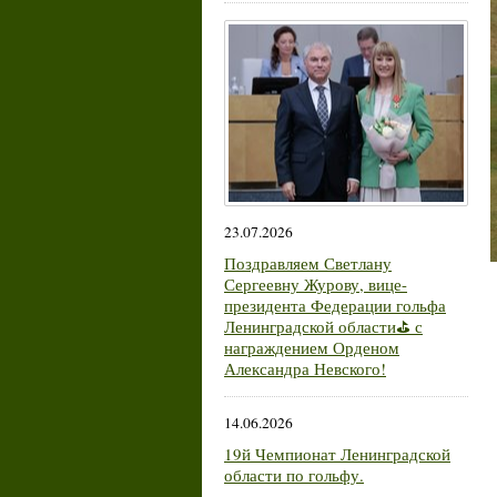
23.07.2026
Поздравляем Светлану
Сергеевну Журову, вице-
президента Федерации гольфа
Ленинградской области⛳ с
награждением Орденом
Александра Невского!
14.06.2026
19й Чемпионат Ленинградской
области по гольфу.