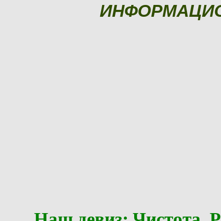
ИНФОРМАЦИ
Наш девиз: Чистота