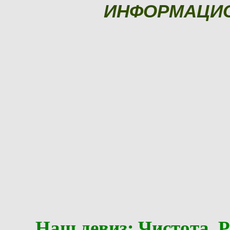
ИНФОРМАЦИ
Наш девиз: Чистота