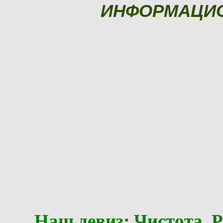
ИНФОРМАЦИ
Наш девиз: Чистота