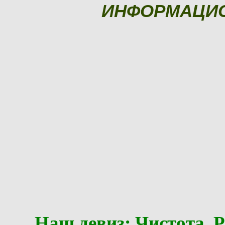
ИНФОРМАЦИ
Наш девиз: Чистота