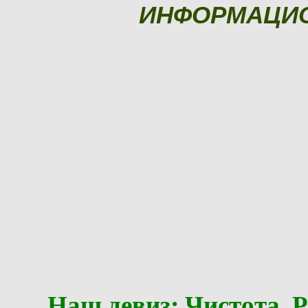
ИНФОРМАЦИ
Наш девиз: Чистота