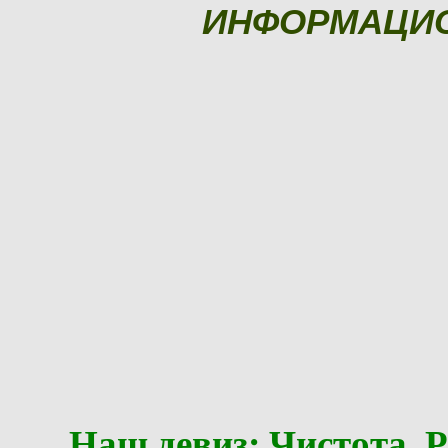
ИНФОРМАЦИ
Наш девиз: Чистота