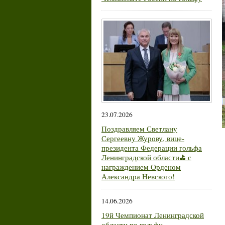
23.07.2026
Поздравляем Светлану
Сергеевну Журову, вице-
президента Федерации гольфа
Ленинградской области⛳ с
награждением Орденом
Александра Невского!
14.06.2026
19й Чемпионат Ленинградской
области по гольфу.