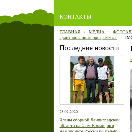
КОНТАКТЫ
ГЛАВНАЯ
›
МЕДИА
›
ФОТОАЛ
адаптированные программы»
›
IM
Последние новости
23.07.2026
Члены сборной Ленинградской
области на 2-ом Командном
Чемпионате России по гольфу