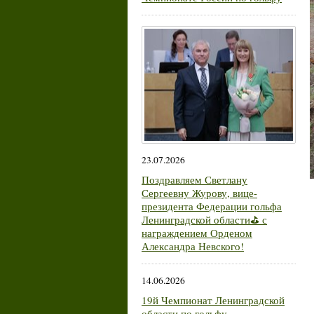
23.07.2026
Поздравляем Светлану
Сергеевну Журову, вице-
президента Федерации гольфа
Ленинградской области⛳ с
награждением Орденом
Александра Невского!
14.06.2026
19й Чемпионат Ленинградской
области по гольфу.