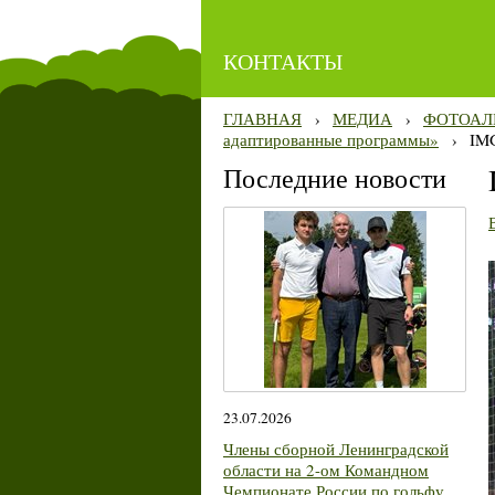
КОНТАКТЫ
ГЛАВНАЯ
›
МЕДИА
›
ФОТОАЛ
адаптированные программы»
›
IM
Последние новости
23.07.2026
Члены сборной Ленинградской
области на 2-ом Командном
Чемпионате России по гольфу