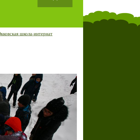
кковская школа-интернат