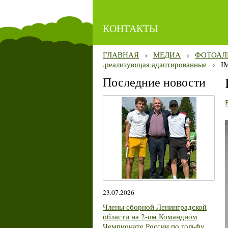
КОНТАКТЫ
ГЛАВНАЯ
›
МЕДИА
›
ФОТОАЛ
,реализующая адаптированные
›
I
Последние новости
23.07.2026
Члены сборной Ленинградской
области на 2-ом Командном
Чемпионате России по гольфу