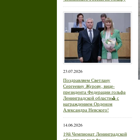
23.07.2026
Поздравляем Светлану
Сергеевну Журову, вице-
президента Федерации гольфа
Ленинградской области⛳ с
награждением Орденом
Александра Невского!
14.06.2026
19й Чемпионат Ленинградской
области по гольфу.