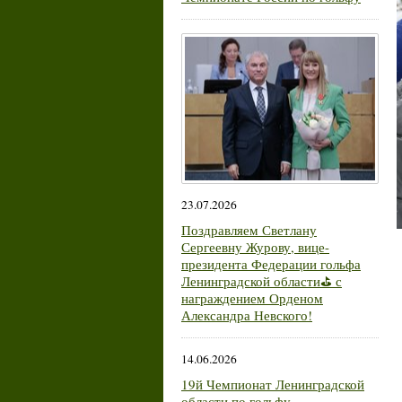
23.07.2026
Поздравляем Светлану
Сергеевну Журову, вице-
президента Федерации гольфа
Ленинградской области⛳ с
награждением Орденом
Александра Невского!
14.06.2026
19й Чемпионат Ленинградской
области по гольфу.