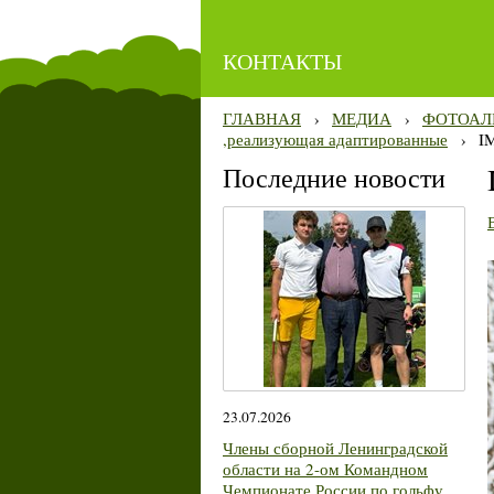
КОНТАКТЫ
ГЛАВНАЯ
›
МЕДИА
›
ФОТОАЛ
,реализующая адаптированные
›
I
Последние новости
23.07.2026
Члены сборной Ленинградской
области на 2-ом Командном
Чемпионате России по гольфу