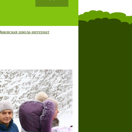
кковская школа-интернат