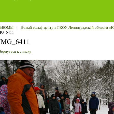
ЬБОМЫ
›
Новый гольф-центр в ГКОУ Ленинградской области «Ю
MG_6411
IMG_6411
Вернуться к списку