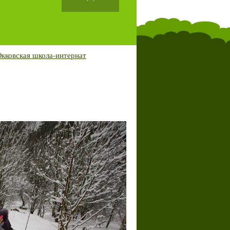
кковская школа-интернат