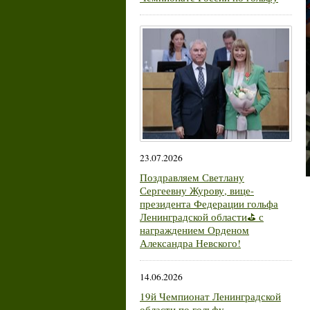
23.07.2026
Поздравляем Светлану
Сергеевну Журову, вице-
президента Федерации гольфа
Ленинградской области⛳ с
награждением Орденом
Александра Невского!
14.06.2026
19й Чемпионат Ленинградской
области по гольфу.