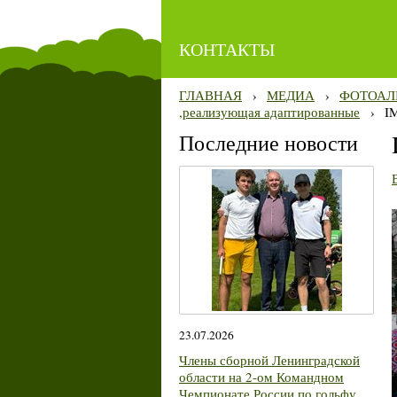
КОНТАКТЫ
ГЛАВНАЯ
›
МЕДИА
›
ФОТОАЛ
,реализующая адаптированные
›
I
Последние новости
23.07.2026
Члены сборной Ленинградской
области на 2-ом Командном
Чемпионате России по гольфу