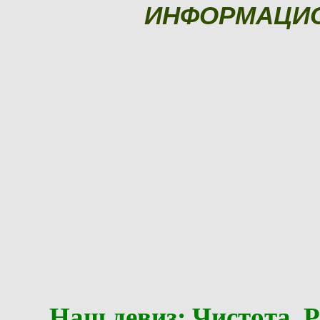
ИНФОРМАЦИ
Наш девиз: Чистота