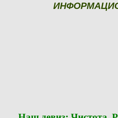
ИНФОРМАЦИ
Наш девиз: Чистота