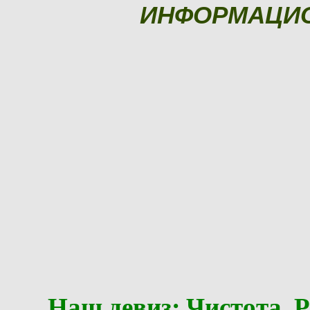
ИНФОРМАЦИ
Наш девиз: Чистота