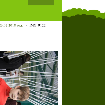
3.02.2018 год.
›
IMG_9122