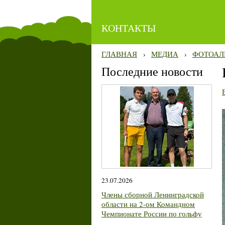
КОНТАКТЫ
ГЛАВНАЯ
›
МЕДИА
›
ФОТОАЛ
Последние новости
23.07.2026
Члены сборной Ленинградской
области на 2-ом Командном
Чемпионате России по гольфу