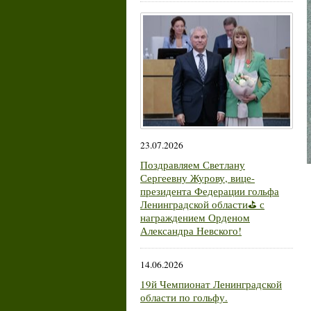
23.07.2026
Поздравляем Светлану
Сергеевну Журову, вице-
президента Федерации гольфа
Ленинградской области⛳ с
награждением Орденом
Александра Невского!
14.06.2026
19й Чемпионат Ленинградской
области по гольфу.