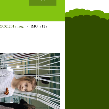
3.02.2018 год.
›
IMG_9128