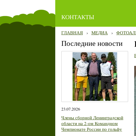
КОНТАКТЫ
ГЛАВНАЯ
›
МЕДИА
›
ФОТОАЛ
Последние новости
23.07.2026
Члены сборной Ленинградской
области на 2-ом Командном
Чемпионате России по гольфу