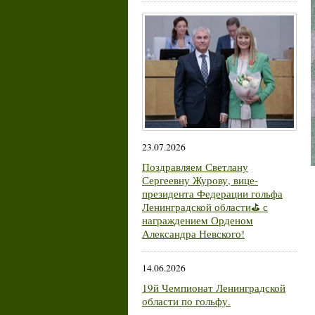
23.07.2026
Поздравляем Светлану
Сергеевну Журову, вице-
президента Федерации гольфа
Ленинградской области⛳ с
награждением Орденом
Александра Невского!
14.06.2026
19й Чемпионат Ленинградской
области по гольфу.