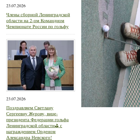
23.07.2026
Члены сборной Ленинградской
области на 2-ом Командном
Чемпионате России по гольфу
23.07.2026
Поздравляем Светлану
Сергеевну Журову, вице-
президента Федерации гольфа
Ленинградской области⛳ с
награждением Орденом
Александра Невского!