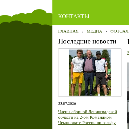
КОНТАКТЫ
ГЛАВНАЯ
›
МЕДИА
›
ФОТОАЛ
Последние новости
23.07.2026
Члены сборной Ленинградской
области на 2-ом Командном
Чемпионате России по гольфу