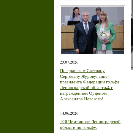
23.07.2026
Поздравляем Светлану
Сергеевну Журову, вице-
президента Федерации гольфа
Ленинградской области⛳ с
награждением Орденом
Александра Невского!
14.06.2026
19й Чемпионат Ленинградской
области по гольфу.