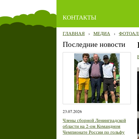
КОНТАКТЫ
ГЛАВНАЯ
›
МЕДИА
›
ФОТОАЛ
Последние новости
23.07.2026
Члены сборной Ленинградской
области на 2-ом Командном
Чемпионате России по гольфу