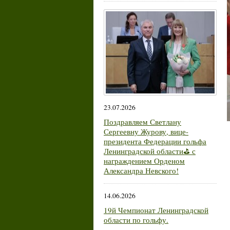
23.07.2026
Поздравляем Светлану
Сергеевну Журову, вице-
президента Федерации гольфа
Ленинградской области⛳ с
награждением Орденом
Александра Невского!
14.06.2026
19й Чемпионат Ленинградской
области по гольфу.