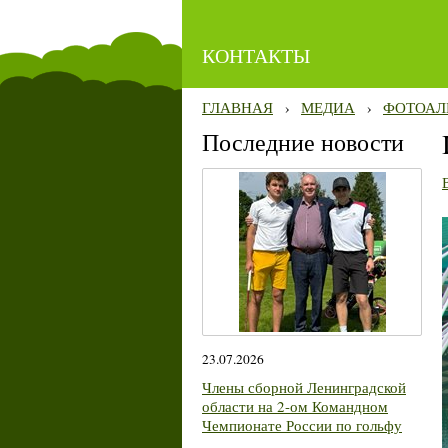
КОНТАКТЫ
ГЛАВНАЯ
›
МЕДИА
›
ФОТОАЛ
Последние новости
23.07.2026
Члены сборной Ленинградской
области на 2-ом Командном
Чемпионате России по гольфу