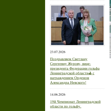
23.07.2026
Поздравляем Светлану
Сергеевну Журову, вице-
президента Федерации гольфа
Ленинградской области⛳ с
награждением Орденом
Александра Невского!
14.06.2026
19й Чемпионат Ленинградской
области по гольфу.