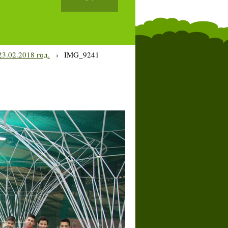
3.02.2018 год.
›
IMG_9241